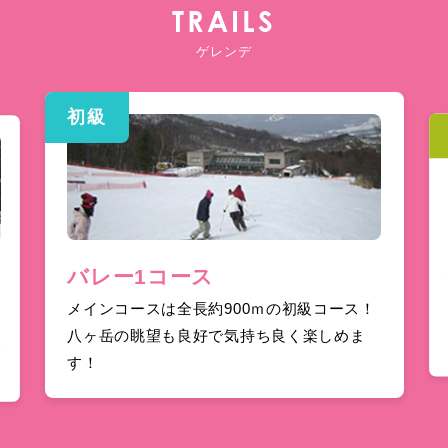
TRAILS
ゲレンデ
初級
バレー1コース
メインコースは全長約900ｍの初級コース！
八ヶ岳の眺望も良好で気持ち良く楽しめま
で
す！