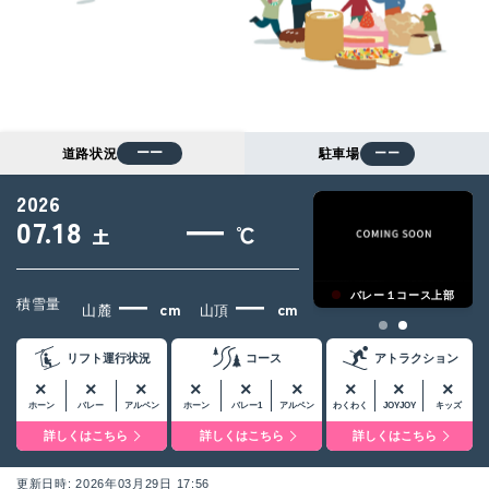
ーー
道路状況
駐車場
ーー
2026
―
07.18
℃
土
―
―
バレー１コース上部
山麓センター前
バレー１コース上部
積雪量
cm
cm
山麓
山頂
リフト運行状況
コース
アトラクション
×
×
×
×
×
×
×
×
×
ホーン
バレー
アルペン
ホーン
バレー1
アルペン
わくわく
JOYJOY
キッズ
詳しくはこちら
詳しくはこちら
詳しくはこちら
更新日時: 2026年03月29日 17:56